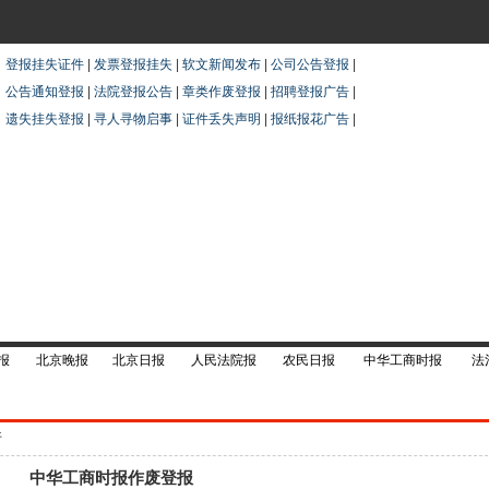
登报挂失证件
|
发票登报挂失
|
软文新闻发布
|
公司公告登报
|
公告通知登报
|
法院登报公告
|
章类作废登报
|
招聘登报广告
|
遗失挂失登报
|
寻人寻物启事
|
证件丢失声明
|
报纸报花广告
|
报
北京晚报
北京日报
人民法院报
农民日报
中华工商时报
法
件
中华工商时报作废登报