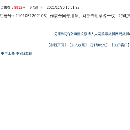
 点击数：
8912
次 更新时间：2021/11/30 16:51:32
1101051202106
注册号：
）作废合同专用章、财务专用章各一枚，特此
分享到
QQ空间
新浪微博
人人网
腾讯微博
网易微博
【刷新页面】
【加入收藏】
【打印此文】
【关闭窗口
：
中华工商时报致歉信