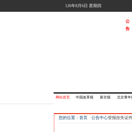
126年8月6日
星期四
公
告
网站首页
中国改革报
新京报
北京青年
您的位置：首页
公告中心
登报挂失证