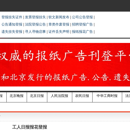
登报挂失证件
|
发票登报挂失
|
软文新闻发布
|
公司公告登报
|
公告通知登报
|
法院登报公告
|
章类作废登报
|
招聘登报广告
|
遗失挂失登报
|
寻人寻物启事
|
证件丢失声明
|
报纸报花广告
|
报
北京晚报
北京日报
人民法院报
农民日报
中华工商时报
法
告
工人日报报花登报