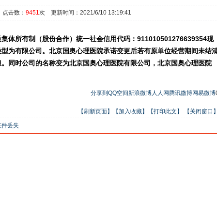
 点击数：
9451
次 更新时间：2021/6/10 13:19:41
质集体所有制（股份合作）统一社会信用代码：9
11010501276639354
现
类型为有限公司。北京国奥心理医院承诺变更后若有原单位经营期间未结
担。同时公司的名称变为北京国奥心理医院有限公司，北京国奥心理医院
分享到
QQ空间
新浪微博
人人网
腾讯微博
网易微博
【刷新页面】
【加入收藏】
【打印此文】
【关闭窗口
证件丢失