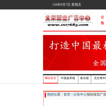
126年8月7日
星期五
公
告
网站首页
中国改革报
新京报
北京青年
您的位置：首页
公告中心
报纸报花广