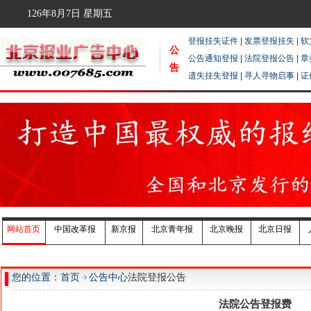
126年8月7日
星期五
登报挂失证件
|
发票登报挂失
|
软
公
公告通知登报
|
法院登报公告
|
章
告
遗失挂失登报
|
寻人寻物启事
|
证
网站首页
中国改革报
新京报
北京青年报
北京晚报
北京日报
您的位置：首页
公告中心
法院登报公告
法院公告登报费