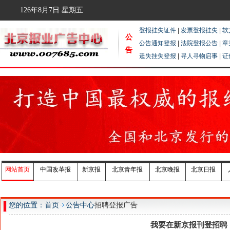
126年8月7日
星期五
登报挂失证件
|
发票登报挂失
|
软
公
公告通知登报
|
法院登报公告
|
章
告
遗失挂失登报
|
寻人寻物启事
|
证
网站首页
中国改革报
新京报
北京青年报
北京晚报
北京日报
您的位置：首页
公告中心
招聘登报广告
我要在新京报刊登招聘